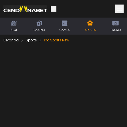
SLOT
CASINO
GAMES
SPORTS
PROMO
Beranda
Sports
Ibc Sports New